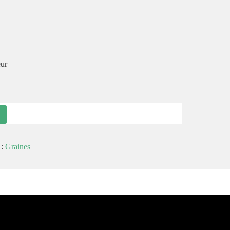
eur
 :
Graines