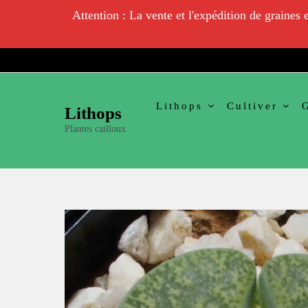
Attention : La vente et l'expédition de graines
Skip
to
content
Lithops
Cultiver
Lithops
Plantes cailloux