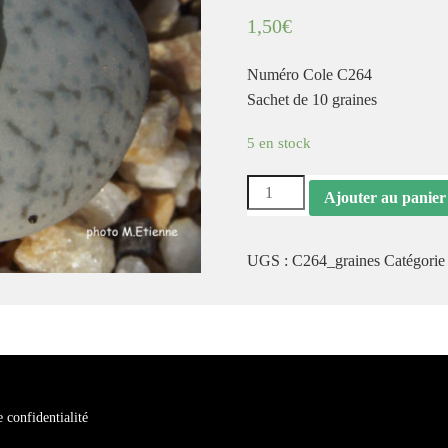
1,50
€
Numéro Cole C264
Sachet de 10 graines
5 en stock
quantité
Ajouter au panier
de
Graines
UGS :
C264_graines
Catégorie
Lithops
pseudotruncatella
Pallid
C264
e confidentialité