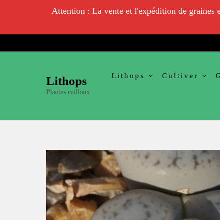
Attention : La vente et l'expédition de graines
Skip
to
content
Lithops
Cultiver
Lithops
Plantes cailloux