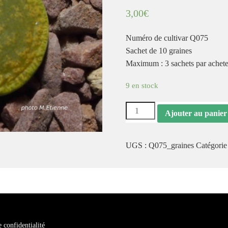
3,00
€
Numéro de cultivar Q075
Sachet de 10 graines
Maximum : 3 sachets par achet
9 en stock
quantité
Ajouter au panier
de
Graines
UGS :
Q075_graines
Catégorie
Lithops
lesliei
'Storms's
Albinigold'
Q075
e confidentialité