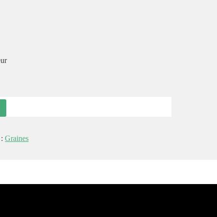
eur
 :
Graines