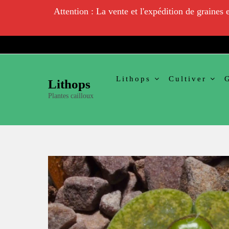
Attention : La vente et l'expédition de graines
Skip
to
content
Lithops
Cultiver
Lithops
Plantes cailloux